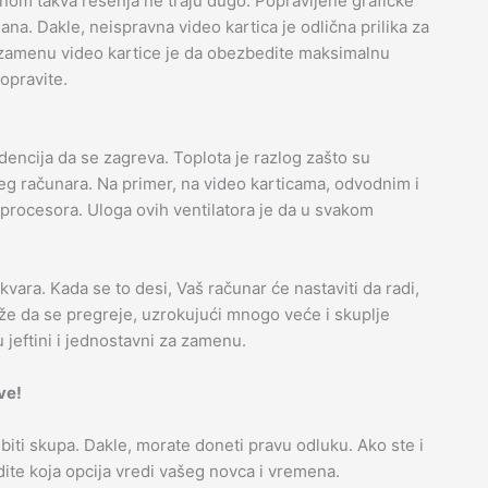
nom takva rešenja ne traju dugo. Popravljene grafičke
na. Dakle, neispravna video kartica je odlična prilika za
 zamenu video kartice je da obezbedite maksimalnu
popravite.
ndencija da se zagreva. Toplota je razlog zašto su
ašeg računara. Na primer, na video karticama, odvodnim i
procesora. Uloga ovih ventilatora je da u svakom
kvara. Kada se to desi, Vaš računar će nastaviti da radi,
e da se pregreje, uzrokujući mnogo veće i skuplje
u jeftini i jednostavni za zamenu.
ve!
ti skupa. Dakle, morate doneti pravu odluku. Ako ste i
idite koja opcija vredi vašeg novca i vremena.