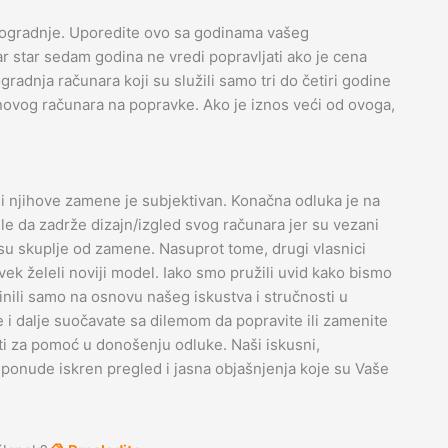
ogradnje. Uporedite ovo sa godinama vašeg
r star sedam godina ne vredi popravljati ako je cena
dnja računara koji su služili samo tri do četiri godine
 novog računara na popravke. Ako je iznos veći od ovoga,
 njihove zamene je subjektivan. Konačna odluka je na
le da zadrže dizajn/izgled svog računara jer su vezani
 su skuplje od zamene. Nasuprot tome, drugi vlasnici
k želeli noviji model. Iako smo pružili uvid kako bismo
nili samo na osnovu našeg iskustva i stručnosti u
 i dalje suočavate sa dilemom da popravite ili zamenite
i za pomoć u donošenju odluke. Naši iskusni,
 ponude iskren pregled i jasna objašnjenja koje su Vaše