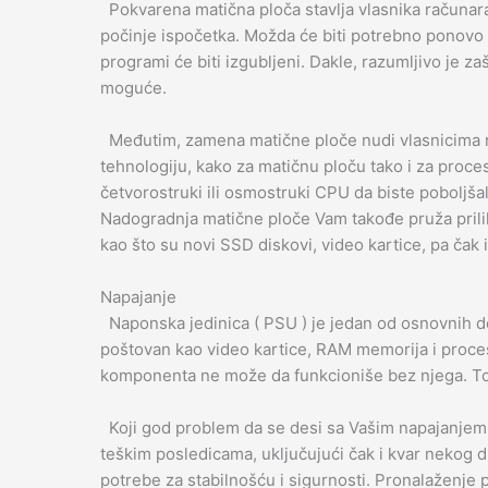
Pokvarena matična ploča stavlja vlasnika računara
počinje ispočetka. Možda će biti potrebno ponovo i
programi će biti izgubljeni. Dakle, razumljivo je z
moguće.
Međutim, zamena matične ploče nudi vlasnicima r
tehnologiju, kako za matičnu ploču tako i za proc
četvorostruki ili osmostruki CPU da biste poboljš
Nadogradnja matične ploče Vam takođe pruža prili
kao što su novi SSD diskovi, video kartice, pa čak i
Napajanje
Naponska jedinica ( PSU ) je jedan od osnovnih de
poštovan kao video kartice, RAM memorija i proces
komponenta ne može da funkcioniše bez njega. To j
Koji god problem da se desi sa Vašim napajanjem – 
teškim posledicama, uključujući čak i kvar nekog 
potrebe za stabilnošću i sigurnosti. Pronalaženje 