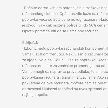
Počnite određivanjem potencijalnih troškova nad
računarskog sistema. Opšte pravilo kaže da računa
popravke veća od 25% cene novog računara. Nadogra
je izvodljiva – čak možete potrošiti i do 50% cene
isplativ potez će biti da se uzme nov računar.
Zaključak
Izbor između popravke računarskih komponenti ili
Vama u svakom trenutku. Neki vlasnici računara že
za njega i vole ga. Odlučuju se za popravke i kada
računara ne mare za značajne promene jer su oduve
Vam pomogli da napravite pravu odluku, to smo uči
popravkama računara i tržišnim situacijama. Ako se
pokvarene delove računara, možete nam se obratit
obrazovani i ljubazni tehničari su uvek spremni da
najbolje opcije.