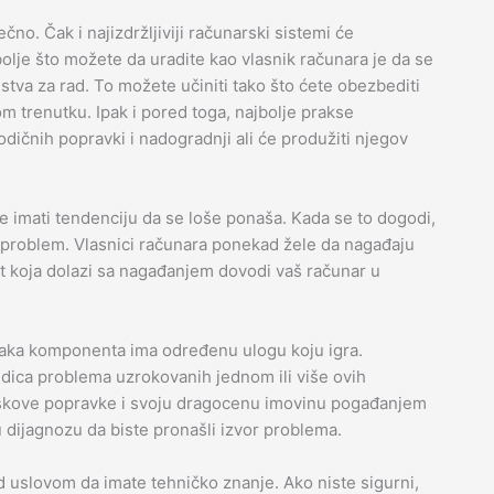
no. Čak i najizdržljiviji računarski sistemi će
lje što možete da uradite kao vlasnik računara je da se
va za rad. To možete učiniti tako što ćete obezbediti
m trenutku. Ipak i pored toga, najbolje prakse
odičnih popravki i nadogradnji ali će produžiti njegov
 imati tendenciju da se loše ponaša. Kada se to dogodi,
e problem. Vlasnici računara ponekad žele da nagađaju
t koja dolazi sa nagađanjem dovodi vaš računar u
vaka komponenta ima određenu ulogu koju igra.
dica problema uzrokovanih jednom ili više ovih
roškove popravke i svoju dragocenu imovinu pogađanjem
u dijagnozu da biste pronašli izvor problema.
 uslovom da imate tehničko znanje. Ako niste sigurni,