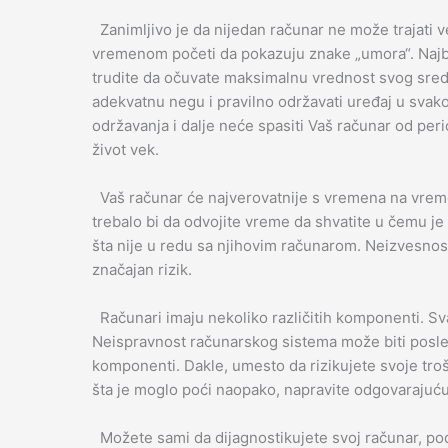
Zanimljivo je da nijedan računar ne može trajati več
vremenom početi da pokazuju znake „umora“. Najbo
trudite da očuvate maksimalnu vrednost svog sredst
adekvatnu negu i pravilno održavati uređaj u svako
održavanja i dalje neće spasiti Vaš računar od peri
život vek.
Vaš računar će najverovatnije s vremena na vreme
trebalo bi da odvojite vreme da shvatite u čemu j
šta nije u redu sa njihovim računarom. Neizvesnos
značajan rizik.
Računari imaju nekoliko različitih komponenti. S
Neispravnost računarskog sistema može biti posle
komponenti. Dakle, umesto da rizikujete svoje t
šta je moglo poći naopako, napravite odgovarajuć
Možete sami da dijagnostikujete svoj računar, pod