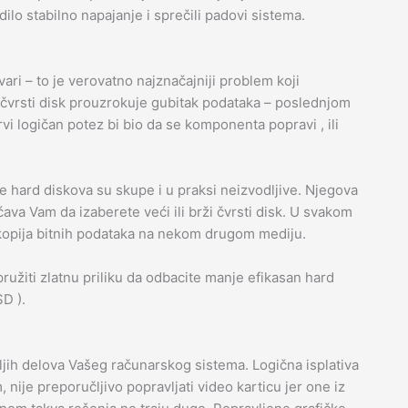
lo stabilno napajanje i sprečili padovi sistema.
ri – to je verovatno najznačajniji problem koji
čvrsti disk prouzrokuje gubitak podataka – poslednjom
rvi logičan potez bi bio da se komponenta popravi , ili
 hard diskova su skupe i u praksi neizvodljive. Njegova
a Vam da izaberete veći ili brži čvrsti disk. U svakom
 kopija bitnih podataka na nekom drugom mediju.
žiti zlatnu priliku da odbacite manje efikasan hard
SD ).
jih delova Vašeg računarskog sistema. Logična isplativa
, nije preporučljivo popravljati video karticu jer one iz