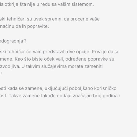
a otkrije šta nije u redu sa vašim sistemom.
rski tehničari su uvek spremni da procene vaše
načinu da ih popravite.
nadogradnja ?
ki tehničar će vam predstaviti dve opcije. Prva je da se
amene. Kao što biste očekivali, određene popravke su
izvodljiva. U takvim slučajevima morate zameniti
 !
i kada se zamene, uključujući poboljšano korisničko
ost. Takve zamene takođe dodaju značajan broj godina i