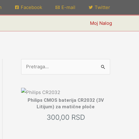
m
Facebook
E-mail
Twitter
Moj Nalog
P
r
e
t
Philips CMOS baterija CR2032 (3V
r
Litijum) za matične ploče
a
300,00
RSD
g
a