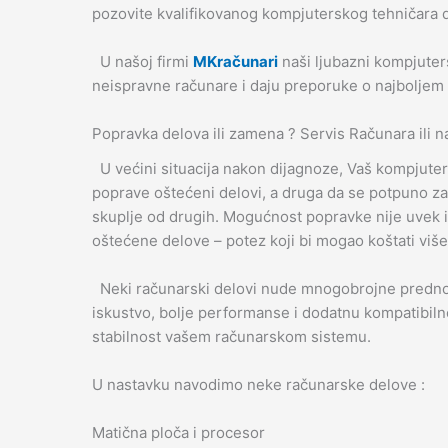
pozovite kvalifikovanog kompjuterskog tehničara d
U našoj firmi
MKračunari
naši ljubazni kompjute
neispravne računare i daju preporuke o najboljem 
Popravka delova ili zamena ? Servis Računara ili 
U većini situacija nakon dijagnoze, Vaš kompjuters
poprave oštećeni delovi, a druga da se potpuno z
skuplje od drugih. Mogućnost popravke nije uvek 
oštećene delove – potez koji bi mogao koštati više
Neki računarski delovi nude mnogobrojne prednost
iskustvo, bolje performanse i dodatnu kompatibiln
stabilnost vašem računarskom sistemu.
U nastavku navodimo neke računarske delove :
Matična ploča i procesor