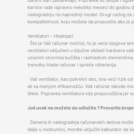
dana u dan zastarevaju. Popravke su skupe i uglav
kartice rade ispravno nekoliko meseci do godinu da
nadogradnju na napredniji model. Drugi razlog za
kompatibilnost, koju možete da propustite ako je 
Ventilatori – Hladnjaci
Što je Vaš računar moćniji, to je veća njegova te
ventilatori uključeni u ključne oblasti hardvera v
usisnim otvorima kućišta i rashladnim elementima 
trenutku hlade računar i spreče oštećenja.
Vaš ventilator, kao pokretni deo, ima veći rizik od 
ali sa manjom efikasnošću. Vaš računar takođe mož
štete. Popravka ventilatora nije preporučljiva jer s
Još uvek ne možete da odlučite ? Proverite broje
Zamena ili nadogradnja računarskih delova može bi
dalje u nedoumici, morate uključiti kalkulator da v