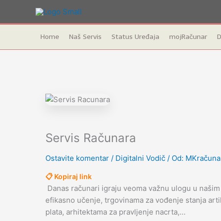
Home
Naš Servis
Status Uređaja
mojRačunar
D
Pređi
na
sadržaj
Servis Računara
Ostavite komentar
/
Digitalni Vodič
/ Od:
MKračuna
📋 Kopiraj link
Danas računari igraju veoma važnu ulogu u našim
efikasno učenje, trgovinama za vođenje stanja arti
plata, arhitektama za pravljenje nacrta,…