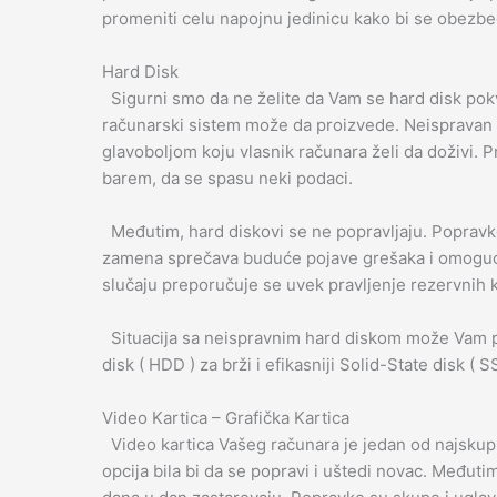
promeniti celu napojnu jedinicu kako bi se obezbedi
Hard Disk
Sigurni smo da ne želite da Vam se hard disk pokva
računarski sistem može da proizvede. Neispravan 
glavoboljom koju vlasnik računara želi da doživi. P
barem, da se spasu neki podaci.
Međutim, hard diskovi se ne popravljaju. Popravke
zamena sprečava buduće pojave grešaka i omogućav
slučaju preporučuje se uvek pravljenje rezervnih
Situacija sa neispravnim hard diskom može Vam pru
disk ( HDD ) za brži i efikasniji Solid-State disk ( S
Video Kartica – Grafička Kartica
Video kartica Vašeg računara je jedan od najskupl
opcija bila bi da se popravi i uštedi novac. Međutim