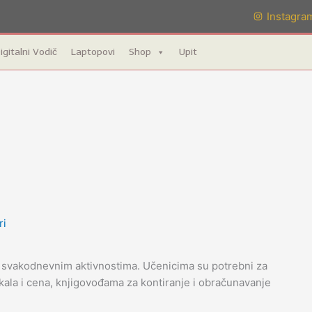
Instagra
igitalni Vodič
Laptopovi
Shop
Upit
ri
 svakodnevnim aktivnostima. Učenicima su potrebni za
kala i cena, knjigovođama za kontiranje i obračunavanje