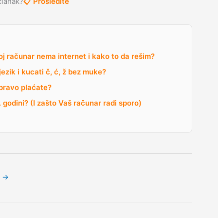
članak?
📋 Prosledite
j računar nema internet i kako to da rešim?
zik i kucati č, ć, ž bez muke?
apravo plaćate?
godini? (I zašto Vaš računar radi sporo)
k
→