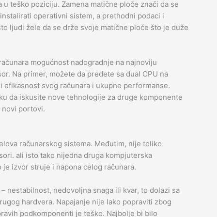
 u teško poziciju. Zamena matične ploče znači da se
nstalirati operativni sistem, a prethodni podaci i
ašto ljudi žele da se drže svoje matične ploče što je duže
ačunara mogućnost nadogradnje na najnoviju
esor. Na primer, možete da pređete sa dual CPU na
ali efikasnost svog računara i ukupne performanse.
ku da iskusite nove tehnologije za druge komponente
 novi portovi.
lova računarskog sistema. Međutim, nije toliko
ori. ali isto tako nijedna druga kompjuterska
e izvor struje i napona celog računara.
nestabilnost, nedovoljna snaga ili kvar, to dolazi sa
drugog hardvera. Napajanje nije lako popraviti zbog
pravih podkomponenti je teško. Najbolje bi bilo