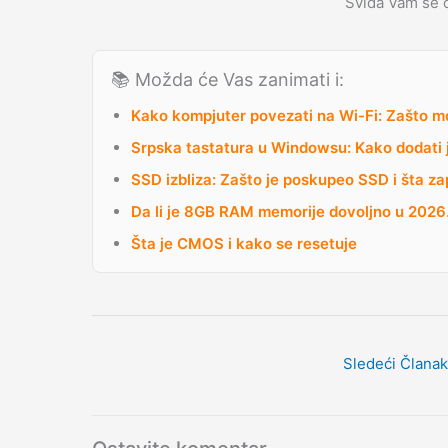
Sviđa Vam se 
📚 Možda će Vas zanimati i:
Kako kompjuter povezati na Wi-Fi: Zašto mo
Srpska tastatura u Windowsu: Kako dodati je
SSD izbliza: Zašto je poskupeo SSD i šta z
Da li je 8GB RAM memorije dovoljno u 2026. 
Šta je CMOS i kako se resetuje
Sledeći Člana