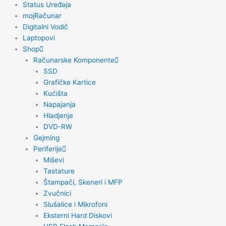
Status Uređaja
mojRačunar
Digitalni Vodič
Laptopovi
Shop
Računarske Komponente
SSD
Grafičke Kartice
Kućišta
Napajanja
Hladjenje
DVD-RW
Gejming
Periferije
Miševi
Tastature
Štampači, Skeneri i MFP
Zvučnici
Slušalice i Mikrofoni
Eksterni Hard Diskovi