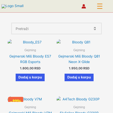
☰
Pređi
na
sadržaj
Gejming
Gejming
Gejmerski Miš Bloody ES7
Gejmerski Miš Bloody Q81
RGB Esports
Neon X-Glide
1.800,00
RSD
1.950,00
RSD
Dodaj u korpu
Dodaj u korpu
Originalna
Trenutna
-22%
cena
cena
je
je:
Gejming
Gejming
bila:
1.950,00 RSD.