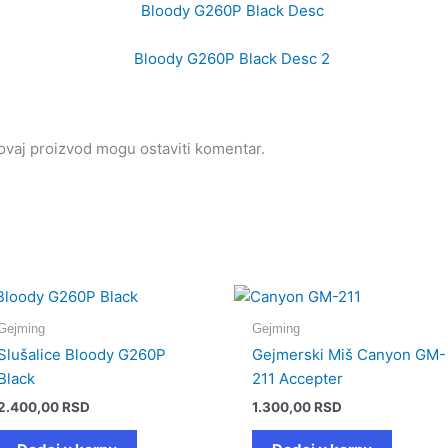
i ovaj proizvod mogu ostaviti komentar.
Gejming
Gejming
Slušalice Bloody G260P
Gejmerski Miš Canyon GM-
Black
211 Accepter
2.400,00
RSD
1.300,00
RSD