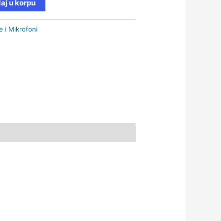
aj u korpu
e i Mikrofoni