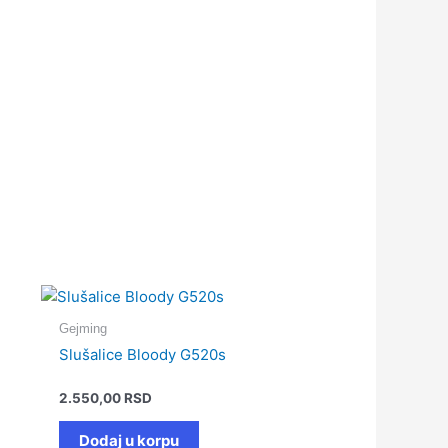
Gejming
Slušalice Bloody G520s
2.550,00
RSD
Dodaj u korpu