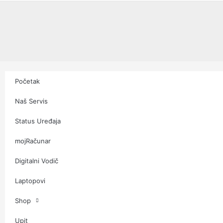
Početak
Naš Servis
Status Uređaja
mojRačunar
Digitalni Vodič
Laptopovi
Shop
Upit