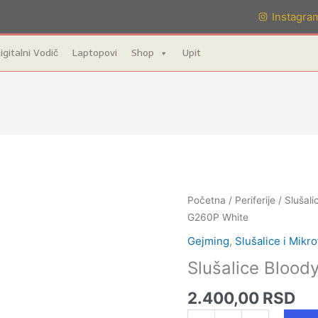
Instagra
igitalni Vodič
Laptopovi
Shop
Upit
Slušalice
Početna
/
Periferije
/
Slušali
Bloody
G260P White
G260P
Gejming
,
Slušalice i Mikro
White
Slušalice Bloo
količina
2.400,00
RSD