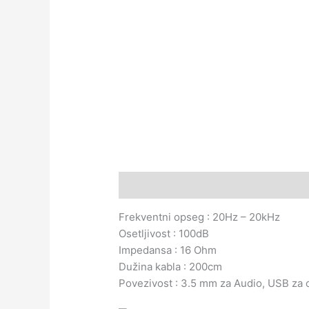
Opis
Recenzije (0)
Frekventni opseg : 20Hz – 20kHz
Osetljivost : 100dB
Impedansa : 16 Ohm
Dužina kabla : 200cm
Povezivost : 3.5 mm za Audio, USB za 