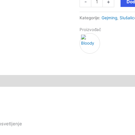
-
+
Dod
Kategorije:
Gejming
,
Slušalic
Proizvođač
osvetljenje