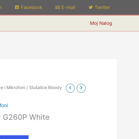
m
Facebook
E-mail
Twitter
Moj Nalog
ce i Mikrofoni
/ Slušalice Bloody
foni
dy G260P White