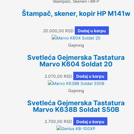
Štampači, Skeneri i MFP
Štampač, skener, kopir HP M141w
20.000,00
RSD
Dodaj u korpu
Gejming
Svetleća Gejmerska Tastatura
Marvo K604 Soldat 20
2.070,00
RSD
Dodaj u korpu
Gejming
Svetleća Gejmerska Tastatura
Marvo K638B Soldat S50B
2.700,00
RSD
Dodaj u korpu