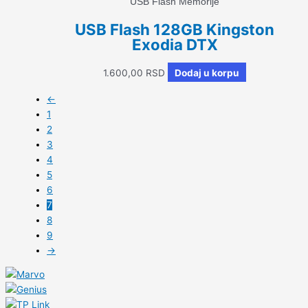
USB Flash Memorije
USB Flash 128GB Kingston
Exodia DTX
1.600,00
RSD
Dodaj u korpu
←
1
2
3
4
5
6
7
8
9
→