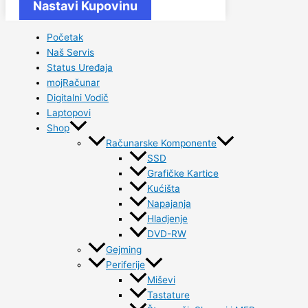
Nastavi Kupovinu
Početak
Naš Servis
Status Uređaja
mojRačunar
Digitalni Vodič
Laptopovi
Shop
Računarske Komponente
SSD
Grafičke Kartice
Kućišta
Napajanja
Hladjenje
DVD-RW
Gejming
Periferije
Miševi
Tastature