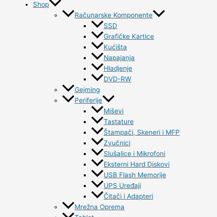
Shop
Računarske Komponente
SSD
Grafičke Kartice
Kućišta
Napajanja
Hladjenje
DVD-RW
Gejming
Periferije
Miševi
Tastature
Štampači, Skeneri i MFP
Zvučnici
Slušalice i Mikrofoni
Eksterni Hard Diskovi
USB Flash Memorije
UPS Uređaji
Čitači i Adapteri
Mrežna Oprema