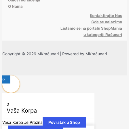
O Nama
Kontaktirajte Nas
Gde se nalazimo
Listamo se na portalu ShopMania
u kategoriji Računari
Copyright © 2026 MKračunari | Powered by MKračunari
0
0
Vaša Korpa
Vaša Korpa Je Prazna
Povratak u Shop