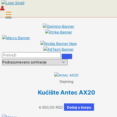
Pređi na sadržaj
☰
Gejming
Kućište Antec AX20
4.500,00
RSD
Dodaj u korpu