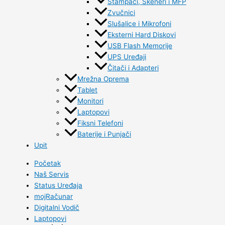
Štampači, Skeneri i MFP
Zvučnici
Slušalice i Mikrofoni
Eksterni Hard Diskovi
USB Flash Memorije
UPS Uređaji
Čitači i Adapteri
Mrežna Oprema
Tablet
Monitori
Laptopovi
Fiksni Telefoni
Baterije i Punjači
Upit
Početak
Naš Servis
Status Uređaja
mojRačunar
Digitalni Vodič
Laptopovi