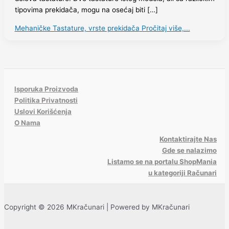
tipovima prekidača, mogu na osećaj biti […]
Mehaničke Tastature, vrste prekidača
Pročitaj više,...
Isporuka Proizvoda
Politika Privatnosti
Uslovi Korišćenja
O Nama
Kontaktirajte Nas
Gde se nalazimo
Listamo se na portalu ShopMania
u kategoriji Računari
Copyright © 2026 MKračunari | Powered by MKračunari