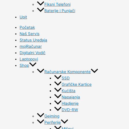
Fiksni Telefoni
Baterije i Punjači
Upit
Početak
Naš Servis
Status Uređaja
mojRačunar
Digitalni Vodič
Laptopovi
Shop
Računarske Komponente
SSD
Grafičke Kartice
Kućišta
Napajanja
Hladjenje
DVD-RW
Gejming
Periferije
Miševi