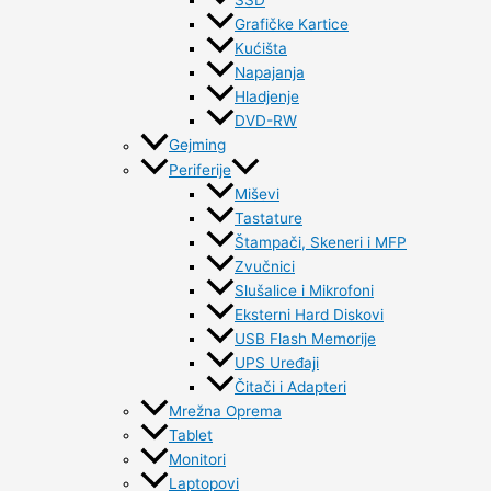
SSD
Grafičke Kartice
Kućišta
Napajanja
Hladjenje
DVD-RW
Gejming
Periferije
Miševi
Tastature
Štampači, Skeneri i MFP
Zvučnici
Slušalice i Mikrofoni
Eksterni Hard Diskovi
USB Flash Memorije
UPS Uređaji
Čitači i Adapteri
Mrežna Oprema
Tablet
Monitori
Laptopovi