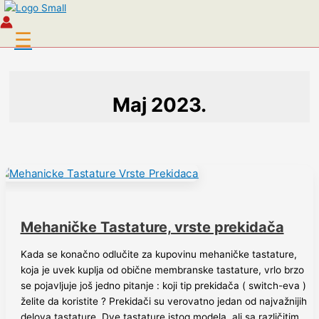
Pređi na sadržaj
☰
Maj 2023.
Mehaničke Tastature, vrste prekidača
Kada se konačno odlučite za kupovinu mehaničke tastature,
koja je uvek kuplja od obične membranske tastature, vrlo brzo
se pojavljuje još jedno pitanje : koji tip prekidača ( switch-eva )
želite da koristite ? Prekidači su verovatno jedan od najvažnijih
delova tastature. Dve tastature istog modela, ali sa različitim