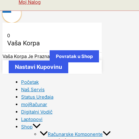
Moj Nalog
0
0
Vaša Korpa
Vaša Korpa Je Prazna
Povratak u Shop
Nastavi Kupovinu
Početak
Naš Servis
Status Uređaja
mojRačunar
Digitalni Vodič
Laptopovi
Shop
Računarske Komponente