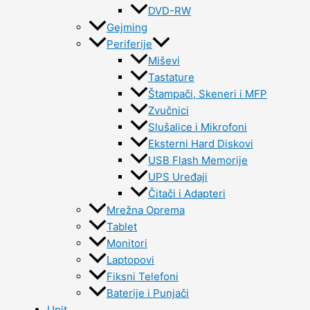
DVD-RW
Gejming
Periferije
Miševi
Tastature
Štampači, Skeneri i MFP
Zvučnici
Slušalice i Mikrofoni
Eksterni Hard Diskovi
USB Flash Memorije
UPS Uređaji
Čitači i Adapteri
Mrežna Oprema
Tablet
Monitori
Laptopovi
Fiksni Telefoni
Baterije i Punjači
Upit