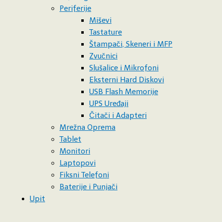
Periferije
Miševi
Tastature
Štampači, Skeneri i MFP
Zvučnici
Isporuka Proizvoda
Slušalice i Mikrofoni
Politika Privatnosti
Eksterni Hard Diskovi
Uslovi Korišćenja
USB Flash Memorije
O Nama
UPS Uređaji
Čitači i Adapteri
Mrežna Oprema
Tablet
Monitori
Laptopovi
Fiksni Telefoni
Baterije i Punjači
Copyright © 2026 MKračunari | Powered by MKračun
Upit