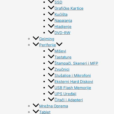
SSD
Grafičke Kartice
Kućišta
Napajanja
Hladjenje
DVD-RW
Gejming
Periferije
Miševi
Tastature
Štampači, Skeneri i MFP
Zvučnici
Slušalice i Mikrofoni
Eksterni Hard Diskovi
USB Flash Memorije
UPS Uređaji
Čitači i Adapteri
Mrežna Oprema
Tablet