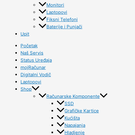
Monitori
Laptopovi
Fiksni Telefoni
Baterije i Punjači
Upit
Početak
Naš Servis
Status Uređaja
mojRačunar
Digitalni Vodič
Laptopovi
Shop
Računarske Komponente
SSD
Grafičke Kartice
Kućišta
Napajanja
Hladjenje