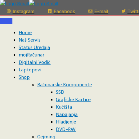
Pređi na sadržaj
Instagram
Facebook
E-mail
Twitt
Home
Naš Servis
Status Uređaja
mojRačunar
WishSuite
Digitalni Vodič
Laptopovi
[wishsuite_table]
Shop
Računarske Komponente
SSD
Grafičke Kartice
Kućišta
Napajanja
Hladjenje
DVD-RW
Gejming