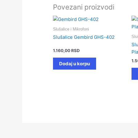
Povezani proizvodi
Slušalice i Mikrofoni
Slu
Slušalice Gembird GHS-402
Sl
1.160,00
RSD
Pl
1.
Dodaj u korpu