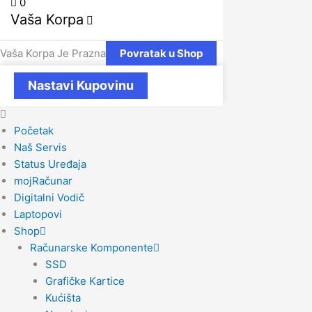
0
Vaša Korpa
Vaša Korpa Je Prazna
Povratak u Shop
Nastavi Kupovinu
Početak
Naš Servis
Status Uređaja
mojRačunar
Digitalni Vodič
Laptopovi
Shop
Računarske Komponente
SSD
Grafičke Kartice
Kućišta