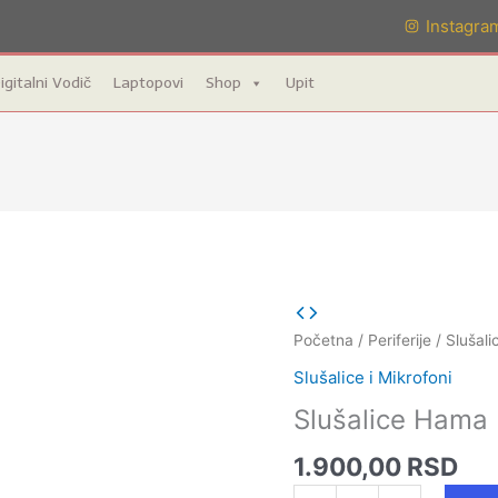
Instagra
igitalni Vodič
Laptopovi
Shop
Upit
Slušalice
Hama
Početna
/
Periferije
/
Slušali
Fire
Slušalice i Mikrofoni
Starter
Slušalice Hama 
količina
1.900,00
RSD