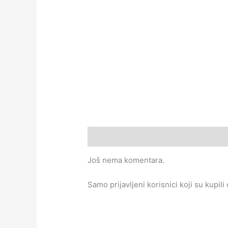
Recenzije (0)
Još nema komentara.
Samo prijavljeni korisnici koji su kupil