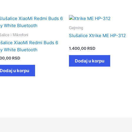
Gejming
šalice i Mikrofoni
Slušalice Xtrike ME HP-312
ušalice XiaoMi Redmi Buds 6
1.400,00
RSD
ay White Bluetooth
500,00
RSD
Dodaj u korpu
Dodaj u korpu