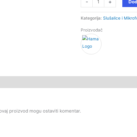
-
+
Dod
Kategorija:
Slušalice i Mikrof
Proizvođač
i ovaj proizvod mogu ostaviti komentar.