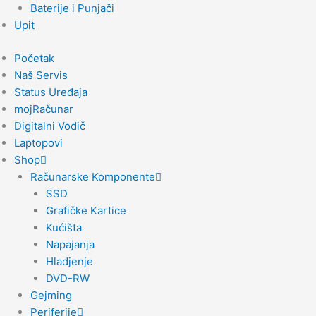
Baterije i Punjači
Upit
Početak
Naš Servis
Status Uređaja
mojRačunar
Digitalni Vodič
Laptopovi
Shop
Računarske Komponente
SSD
Grafičke Kartice
Kućišta
Napajanja
Hladjenje
DVD-RW
Gejming
Periferije