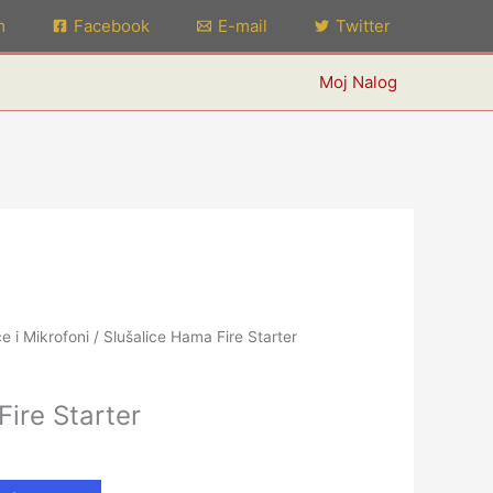
m
Facebook
E-mail
Twitter
Moj Nalog
ce i Mikrofoni
/ Slušalice Hama Fire Starter
Fire Starter