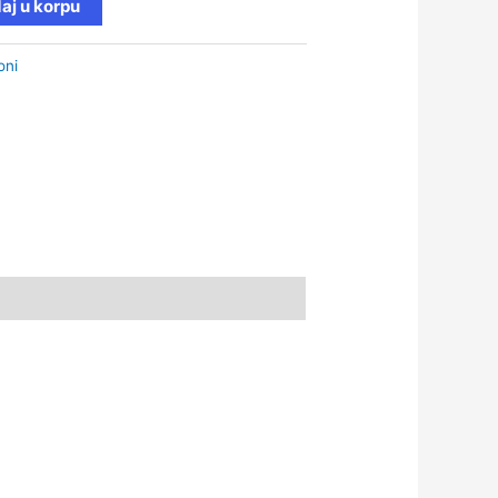
aj u korpu
oni