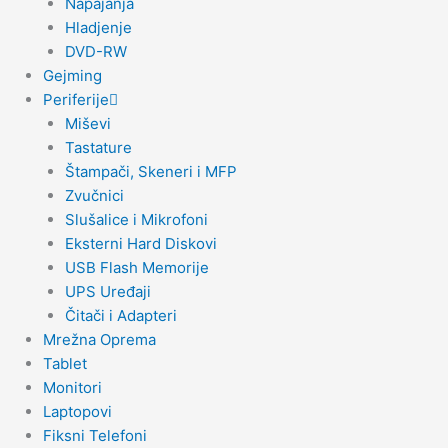
Napajanja
Hladjenje
DVD-RW
Gejming
Periferije
Miševi
Tastature
Štampači, Skeneri i MFP
Zvučnici
Slušalice i Mikrofoni
Eksterni Hard Diskovi
USB Flash Memorije
UPS Uređaji
Čitači i Adapteri
Mrežna Oprema
Tablet
Monitori
Laptopovi
Fiksni Telefoni