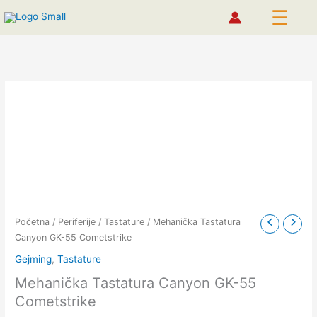
☰
Pređi
na
sadržaj
Mehanička
Tastatura
Canyon
GK-
55
Cometstrike
količina
Početna
/
Periferije
/
Tastature
/ Mehanička Tastatura
Canyon GK-55 Cometstrike
Gejming
,
Tastature
Mehanička Tastatura Canyon GK-55
Cometstrike