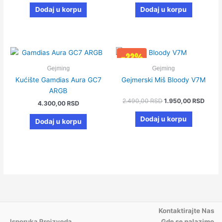
Dodaj u korpu
Dodaj u korpu
Originalna
Trenu
-22%
cena
cena
je
je:
Gejming
Gejming
bila:
1.950
Kućište Gamdias Aura GC7
Gejmerski Miš Bloody V7M
2.490,00 RSD.
ARGB
2.490,00
RSD
1.950,00
RSD
4.300,00
RSD
Dodaj u korpu
Dodaj u korpu
Kontaktirajte Nas
Isporuka Proizvoda
Gde se nalazimo