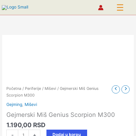
☰
Pređi
na
sadržaj
Gejmerski
Miš
Genius
Scorpion
M300
količina
Početna
/
Periferije
/
Miševi
/ Gejmerski Miš Genius
Scorpion M300
Gejming
,
Miševi
Gejmerski Miš Genius Scorpion M300
1.190,00
RSD
-
+
Dodaj u korpu