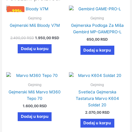
Originalna
Trenutna
-22%
cena
cena
je
je:
Gejming
Gejming
bila:
1.950,00 RSD.
Gejmerski Miš Bloody V7M
Gejmerska Podloga Za Miša
2.490,00 RSD.
Gembird MP-GAMEPRO-L
2.490,00
RSD
1.950,00
RSD
650,00
RSD
Dodaj u korpu
Dodaj u korpu
Gejming
Gejming
Gejmerski Miš Marvo M360
Svetleća Gejmerska
Tepo 70
Tastatura Marvo K604
Soldat 20
1.600,00
RSD
2.070,00
RSD
Dodaj u korpu
Dodaj u korpu