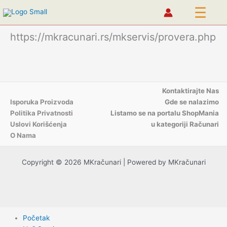
☰
https://mkracunari.rs/mkservis/provera.php
Pređi
na
sadržaj
Kontaktirajte Nas
Isporuka Proizvoda
Gde se nalazimo
Politika Privatnosti
Listamo se na portalu ShopMania
Uslovi Korišćenja
u kategoriji Računari
O Nama
Copyright © 2026 MKračunari | Powered by MKračunari
Početak