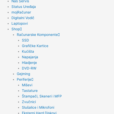
Naš Servis
Status Uređaja
mojRačunar
Digitalni Vodič
Laptopovi
Shop
Računarske Komponente
SSD
Grafičke Kartice
Kućišta
Napajanja
Hladjenje
DVD-RW
Gejming
Periferije
Miševi
Tastature
Štampači, Skeneri i MFP
Zvučnici
Slušalice i Mikrofoni
Eksterni Hard Diskovi