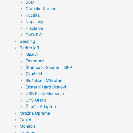
SSD
Grafičke Kartice
Kućišta
Napajanja
Hladjenje
DVD-RW
Gejming
Periferije
Miševi
Tastature
Štampači, Skeneri i MFP
Zvučnici
Slušalice i Mikrofoni
Eksterni Hard Diskovi
USB Flash Memorije
UPS Uređaji
Čitači i Adapteri
Mrežna Oprema
Tablet
Monitori
Laptopovi