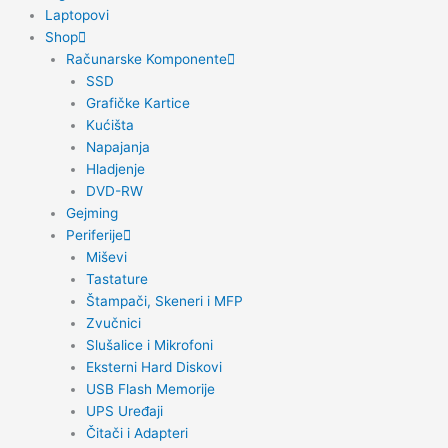
Laptopovi
Shop
Računarske Komponente
SSD
Grafičke Kartice
Kućišta
Napajanja
Hladjenje
DVD-RW
Gejming
Periferije
Miševi
Tastature
Štampači, Skeneri i MFP
Zvučnici
Slušalice i Mikrofoni
Eksterni Hard Diskovi
USB Flash Memorije
UPS Uređaji
Čitači i Adapteri