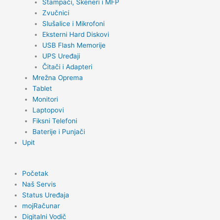
Štampači, Skeneri i MFP
Zvučnici
Slušalice i Mikrofoni
Eksterni Hard Diskovi
USB Flash Memorije
UPS Uređaji
Čitači i Adapteri
Mrežna Oprema
Tablet
Monitori
Laptopovi
Fiksni Telefoni
Baterije i Punjači
Upit
Početak
Naš Servis
Status Uređaja
mojRačunar
Digitalni Vodič