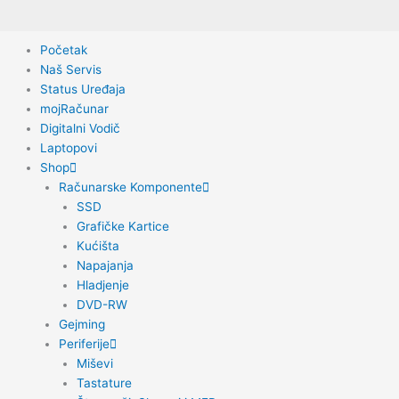
Početak
Naš Servis
Status Uređaja
mojRačunar
Digitalni Vodič
Laptopovi
Shop
Računarske Komponente
SSD
Grafičke Kartice
Kućišta
Napajanja
Hladjenje
DVD-RW
Gejming
Periferije
Miševi
Tastature