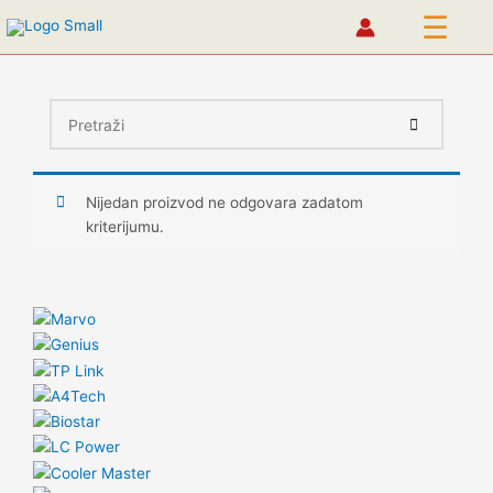
☰
Pređi
na
sadržaj
Nijedan proizvod ne odgovara zadatom
kriterijumu.